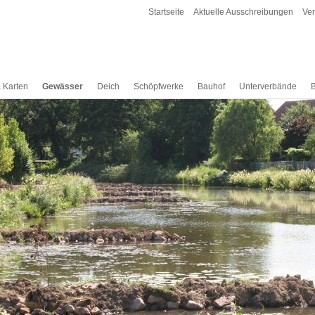
Startseite
Aktuelle Ausschreibungen
Ve
& Karten
Gewässer
Deich
Schöpfwerke
Bauhof
Unterverbände
B