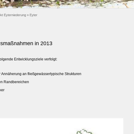
ekt Eyterniederung
»
Eyter
gsmaßnahmen in 2013
lgende Entwicklungsziele verfolgt:
r Annäherung an fließgewässertypische Strukturen
den Randbereichen
ker