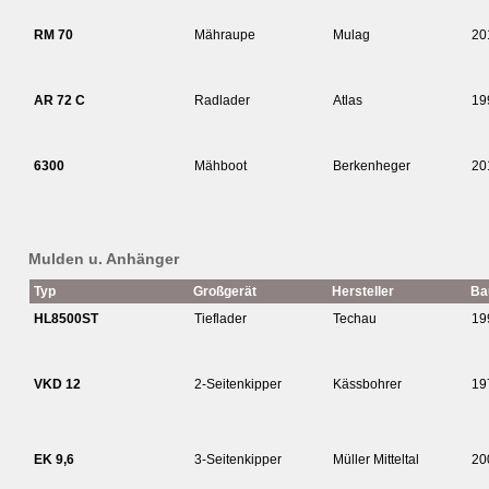
RM 70
Mähraupe
Mulag
20
AR 72 C
Radlader
Atlas
19
6300
Mähboot
Berkenheger
20
Mulden u. Anhänger
Typ
Großgerät
Hersteller
Ba
HL8500ST
Tieflader
Techau
19
VKD 12
2-Seitenkipper
Kässbohrer
19
EK 9,6
3-Seitenkipper
Müller Mitteltal
20